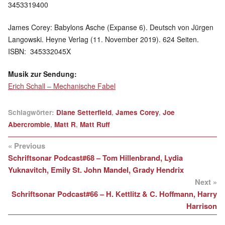
3453319400
James Corey: Babylons Asche (Expanse 6). Deutsch von Jürgen
Langowski. Heyne Verlag (11. November 2019). 624 Seiten.
ISBN: ‎ 345332045X
Musik zur Sendung:
Erich Schall – Mechanische Fabel
Schlagwörter:
Diane Setterfield
,
James Corey
,
Joe
Abercrombie
,
Matt R
,
Matt Ruff
« Previous
Schriftsonar Podcast#68 – Tom Hillenbrand, Lydia
Yuknavitch, Emily St. John Mandel, Grady Hendrix
Next »
Schriftsonar Podcast#66 – H. Kettlitz & C. Hoffmann, Harry
Harrison