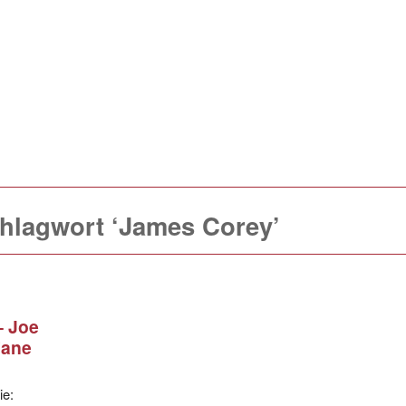
chlagwort ‘James Corey’
– Joe
iane
ie: