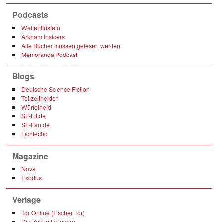
Podcasts
Weltenflüstern
Arkham Insiders
Alle Bücher müssen gelesen werden
Memoranda Podcast
Blogs
Deutsche Science Fiction
Teilzeithelden
Würfelheld
SF-Lit.de
SF-Fan.de
Lichtecho
Magazine
Nova
Exodus
Verlage
Tor Online (Fischer Tor)
Die Zukunft (Heyne)