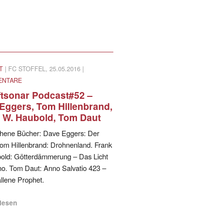
T
| FC STOFFEL, 25.05.2016 |
ENTARE
ftsonar Podcast#52 –
Eggers, Tom Hillenbrand,
 W. Haubold, Tom Daut
hene Bücher: Dave Eggers: Der
Tom Hillenbrand: Drohnenland. Frank
old: Götterdämmerung – Das Licht
no. Tom Daut: Anno Salvatio 423 –
llene Prophet.
rlesen