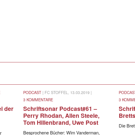
E
PODCAST
| FC STOFFEL, 13.03.2019 |
PODCAS
3 KOMMENTARE
3 KOMM
i der
Schriftsonar Podcast#61 –
Schri
Perry Rhodan, Allen Steele,
Brett
Tom Hillenbrand, Uwe Post
Die Bre
Besprochene Bücher: Wim Vanderman,
r