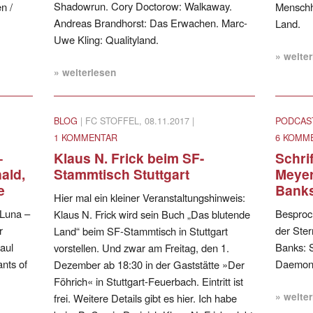
Shadowrun. Cory Doctorow: Walkaway.
n /
Menschhe
Andreas Brandhorst: Das Erwachen. Marc-
Land.
Uwe Kling: Qualityland.
» weite
» weiterlesen
BLOG
| FC STOFFEL, 08.11.2017 |
PODCAS
1 KOMMENTAR
6 KOMM
–
Klaus N. Frick beim SF-
Schri
ald,
Stammtisch Stuttgart
Meyer
e
Banks
Hier mal ein kleiner Veranstaltungshinweis:
 Luna –
Besproc
Klaus N. Frick wird sein Buch „Das blutende
r
der Ster
Land“ beim SF-Stammtisch in Stuttgart
aul
Banks: S
vorstellen. Und zwar am Freitag, den 1.
nts of
Daemon /
Dezember ab 18:30 in der Gaststätte »Der
Föhrich« in Stuttgart-Feuerbach. Eintritt ist
» weite
frei. Weitere Details gibt es hier. Ich habe