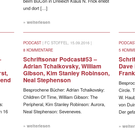
beim BuCon in Dreieich Klaus N. Frick erlebt
und dort […]
» weiterlesen
PODCAST
| FC STOFFEL, 15.09.2016 |
PODCAS
8 KOMMENTARE
5 KOMM
–
Schriftsonar Podcast#53 –
Schri
Adrian Tchaikovsky, William
Dave 
st,
Gibson, Kim Stanley Robinson,
Frank
rend
Neal Stephenson
Besproc
Besprochene Bücher: Adrian Tchaikovsky:
Circle. 
Children Of Time, William Gibson: The
W. Haub
s:
Peripheral, Kim Stanley Robinson: Aurora,
von Dui
n 16
Neal Stephenson: Seveneves.
Der gefa
» weiterlesen
» weite