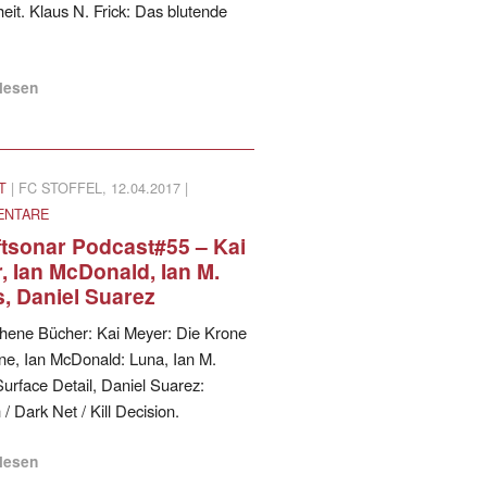
it. Klaus N. Frick: Das blutende
rlesen
T
| FC STOFFEL, 12.04.2017 |
ENTARE
ftsonar Podcast#55 – Kai
, Ian McDonald, Ian M.
, Daniel Suarez
hene Bücher: Kai Meyer: Die Krone
ne, Ian McDonald: Luna, Ian M.
urface Detail, Daniel Suarez:
 Dark Net / Kill Decision.
rlesen