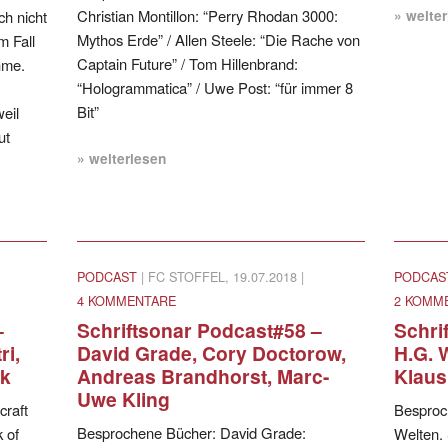
Christian Montillon: “Perry Rhodan 3000:
» weite
h nicht
Mythos Erde” / Allen Steele: “Die Rache von
m Fall
Captain Future” / Tom Hillenbrand:
hme.
“Hologrammatica” / Uwe Post: “für immer 8
Bit”
eil
ut
» weiterlesen
PODCAST
| FC STOFFEL, 19.07.2018 |
PODCAS
4 KOMMENTARE
2 KOMM
–
Schriftsonar Podcast#58 –
Schri
ri,
David Grade, Cory Doctorow,
H.G. 
ck
Andreas Brandhorst, Marc-
Klaus
Uwe Kling
craft
Besproc
Besprochene Bücher: David Grade:
 of
Welten.